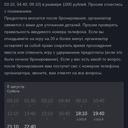
03:10, 04:40, 09:10) в размере 1000 рублей. Просим отнестись
с пониманием.
Предоплата вносится после бронирования, организатор
свяжется с вами для уточнения деталей. Просим проверять
правильность вводимого номера телефона. Если вы
опаздываете на игру на 20 и более минут, организатор
оставляет за собой право сократить время прохождения
квеста или отменить игру с удержанием предоплаты (если это
было ночное бронирование). Если у вас есть какой-то вопрос,
после бронирования вам поступит смс с номером телефона
организатора, звоните, вам ответят на все вопросы.
8 августа
Суббота
00:10
01:40
03:10
04:40
09:10
10:40
×
×
×
×
×
×
12:10
13:40
15:10
16:40
18:10
19:40
×
×
×
×
4 000 ₽
4 000 ₽
21:10
22:40