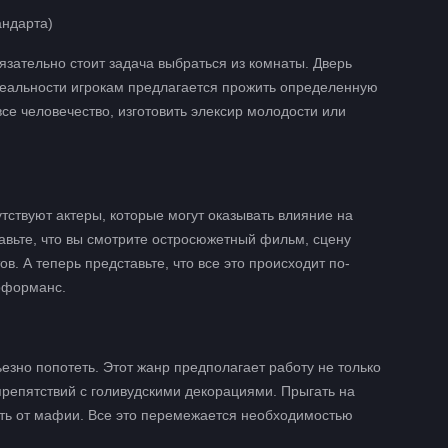
андарта)
язательно стоит задача выбраться из комнаты. Дверь
 реальности игрокам предлагается прожить определенную
се человечество, изготовить элексир молодости или
тствуют актеры, которые могут оказывать влияние на
авьте, что вы смотрите остросюжетный фильм, сцену
в. А теперь представьте, что все это происходит по-
ерформанс.
ьезно попотеть. Этот жанр предполагает работу не только
препятствий с голивудскими декорациями. Прыгать на
ать от мафии. Все это перемежается необходимостью