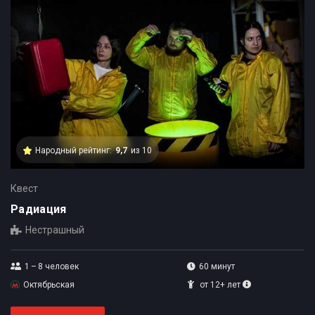
Народный рейтинг:
9,7
из 10
Квест
Радиация
Нестрашный
1 – 8
человек
60 минут
Октябрьская
от 12+ лет