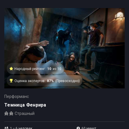
Народный рейтинг:
10
из 10
Оценка экспертов:
87%
(Превосходно)
Перформанс
Темница Фенрира
Страшный
1 – 6
человек
60 минут