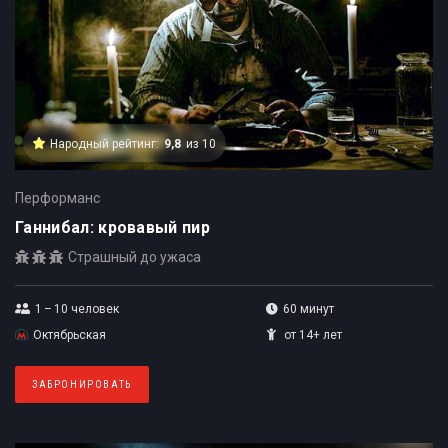
Народный рейтинг:
9,8
из 10
Перформанс
Ганнибал: кровавый пир
Страшный до ужаса
1 – 10
человек
60 минут
Октябрьская
от 14+ лет
ЗАБРОНИРОВАТЬ