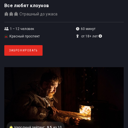
Все любят клоунов
Страшный до ужаса
1 – 12
человек
60 минут
Красный проспект
от 18+ лет
ЗАБРОНИРОВАТЬ
Народный рейтинг:
9,5
из 10