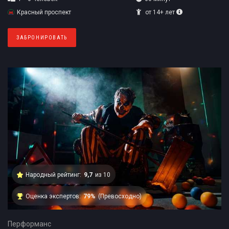
Красный проспект
от 14+ лет
ЗАБРОНИРОВАТЬ
Народный рейтинг:
9,7
из 10
Оценка экспертов:
79%
(Превосходно)
Перформанс