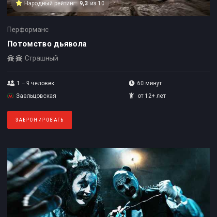
Народный рейтинг:
9,3
из 10
Перформанс
Потомство дьявола
Страшный
1 – 9
человек
60 минут
Заельцовская
от 12+ лет
ЗАБРОНИРОВАТЬ